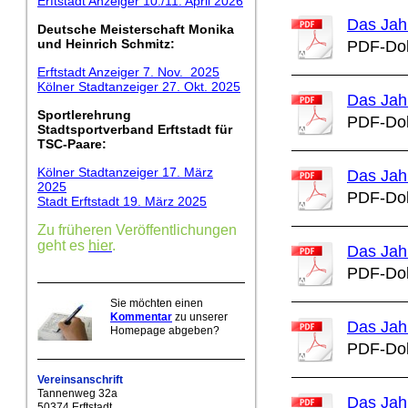
Erftstadt Anzeiger 10./11. April 2026
Das Jah
Deutsche Meisterschaft Monika
und Heinrich Schmitz:
PDF-Dok
Erftstadt Anzeiger 7. Nov. 2025
Kölner Stadtanzeiger 27. Okt. 2025
Das Jah
Sportlerehrung
PDF-Dok
Stadtsportverband Erftstadt für
TSC-Paare:
Kölner Stadtanzeiger 17. März
Das Jah
2025
PDF-Dok
Stadt Erftstadt 19. März 2025
Zu früheren Veröffentlichungen
geht es
hier
.
Das Jah
PDF-Dok
Sie möchten einen
Kommentar
zu unserer
Das Jah
Homepage abgeben?
PDF-Dok
Vereinsanschrift
Tannenweg 32a
Das Jah
50374 Erftstadt