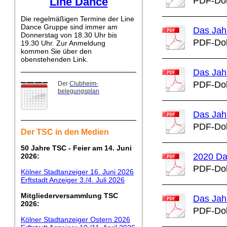
Line Dance
PDF-Dok
Die regelmäßigen Termine der Line
Dance Gruppe sind immer am
Das Jah
Donnerstag von 18.30 Uhr bis
PDF-Dok
19.30 Uhr. Zur Anmeldung
kommen Sie über den
obenstehenden Link.
Das Jah
PDF-Dok
Der
Clubheim-
belegungsplan
Das Jah
PDF-Dok
Der TSC in den Medien
50 Jahre TSC - Feier am 14. Juni
2020 Da
2026:
PDF-Dok
Kölner Stadtanzeiger 16. Juni 2026
Erftstadt Anzeiger 3./4. Juli 2026
Mitgliederversammlung TSC
Das Jah
2026:
PDF-Dok
Kölner Stadtanzeiger Ostern 2026