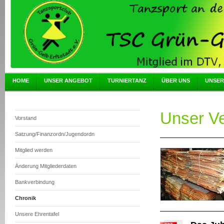
HOME
UNSER ANGEBOT
TURNIERTANZ
ÜBER UNS
UNSER
Unser Ve
Vorstand
Satzung/Finanzordn/Jugendordn
Mitglied werden
Änderung Mitgliederdaten
Bankverbindung
Chronik
Unsere Ehrentafel