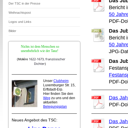
Das Jub
Der TSC in der Presse
Bericht 
Weihnachtspost
50 Jahr
PDF-Dok
Logos und Links
Das Jub
Bilder
Bericht 
50 Jahre
Nichts ist dem Menschen so
JPG-Dat
unentbehrlich wie der Tanz!
1622-1673,
französischer
(
Moliére
Das Jub
Dichter
)
Festansp
Festansp
Unser
Clubheim
PDF-Dok
Luxemburger Str. 15,
Erftstadt-Erp.
Hier finden Sie den
Das Jah
Weg
zu uns und den
aktuellen
PDF-Dok
Belegungsplan
Neues Angebot des TSC:
Das Jah