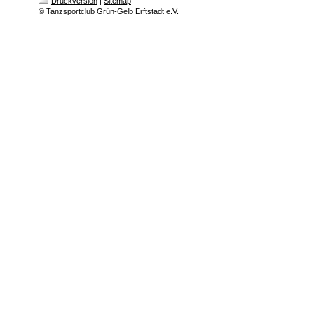
Druckversion
|
Sitemap
© Tanzsportclub Grün-Gelb Erftstadt e.V.