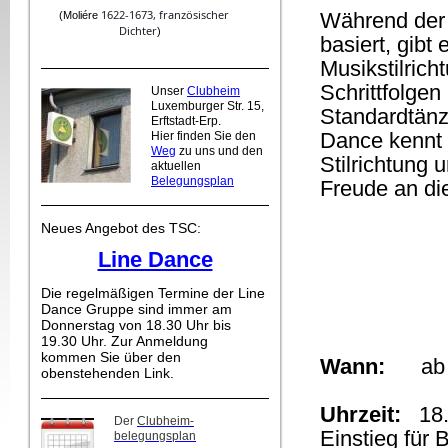
1622-1673,
französischer
Während der 
(
Moliére
Dichter
)
basiert, gibt
Musikstilric
Schrittfolge
Unser
Clubheim
Luxemburger Str. 15,
Standardtänz
Erftstadt-Erp.
Dance kennt 
Hier finden Sie den
Weg
zu uns und den
Stilrichtung
aktuellen
Belegungsplan
Freude an di
Neues Angebot des TSC:
Line Dance
Die regelmäßigen Termine der Line
Dance Gruppe sind immer am
Donnerstag von 18.30 Uhr bis
19.30 Uhr. Zur Anmeldung
kommen Sie über den
Wann:
ab 22
obenstehenden Link.
Uhrzeit:
18.3
Der
Clubheim-
Einstieg für 
belegungsplan