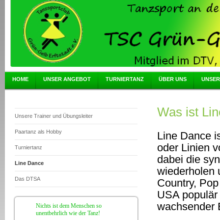
HOME
UNSER ANGEBOT
TURNIERTANZ
ÜBER UNS
UNSER
Was ist Li
Unsere Trainer und Übungsleiter
Paartanz als Hobby
Line Dance is
oder Linien v
Turniertanz
dabei die syn
Line Dance
wiederholen 
Das DTSA
Country, Pop
USA populär 
wachsender B
Nichts ist dem Menschen so
unentbehrlich wie der Tanz!