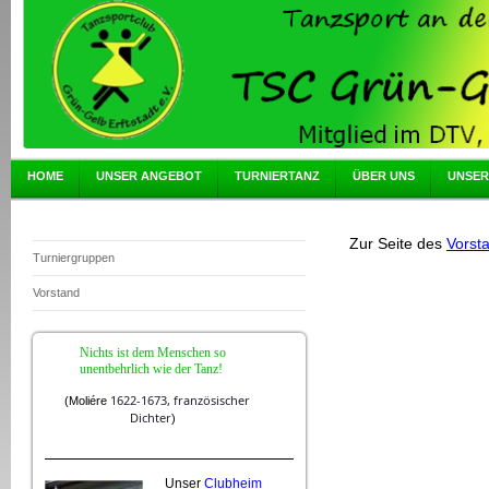
HOME
UNSER ANGEBOT
TURNIERTANZ
ÜBER UNS
UNSER
Zur Seite des
Vorst
Turniergruppen
Vorstand
Nichts ist dem Menschen so
unentbehrlich wie der Tanz!
1622-1673,
französischer
(
Moliére
Dichter
)
Unser
Clubheim