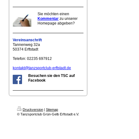
Sie möchten einen
Kommentar
zu unserer
Homepage abgeben?
Vereinsanschrift
Tannenweg 32a
50374 Erftstadt
Telefon: 02235 697912
kontakt@tanzsportclub-erftstadt.de
Besuchen sie den TSC auf
Facebook
Druckversion
|
Sitemap
© Tanzsportclub Grün-Gelb Erftstadt e.V.