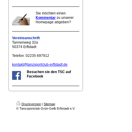
Sie möchten einen
Kommentar
zu unserer
Homepage abgeben?
Vereinsanschrift
Tannenweg 32a
50374 Erftstadt
Telefon: 02235 697912
kontakt@tanzsportclub-erftstadt.de
Besuchen sie den TSC auf
Facebook
Druckversion
|
Sitemap
© Tanzsportclub Grün-Gelb Erftstadt e.V.