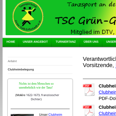
HOME
UNSER ANGEBOT
TURNIERTANZ
ÜBER UNS
UNSER
Verantwortlic
Anfahrt
Vorsitzende,
Clubheimbelegung
Nichts ist dem Menschen so
Clubhei
unentbehrlich wie der Tanz!
Clubhei
1622-1673,
französischer
(
Moliére
PDF-Dok
Dichter
)
Clubhe
Clubhei
Unser
Clubheim