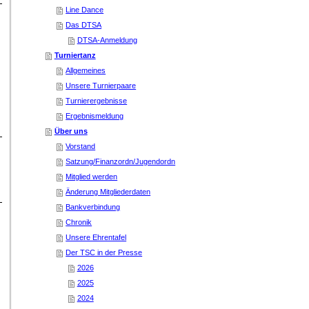
Line Dance
Das DTSA
DTSA-Anmeldung
Turniertanz
Allgemeines
Unsere Turnierpaare
Turnierergebnisse
Ergebnismeldung
Über uns
Vorstand
Satzung/Finanzordn/Jugendordn
Mitglied werden
Änderung Mitgliederdaten
Bankverbindung
Chronik
Unsere Ehrentafel
Der TSC in der Presse
2026
2025
2024