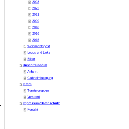
2023
2022
2021
6
2020
2018
2016
2015
Weihnachtspost
Logos und Links
Bilder
Unser Clubheim
Anfahrt
Clubheimbelegung
Intern
Turniergruppen
Vorstand
Impressum/Datenschutz
Kontakt