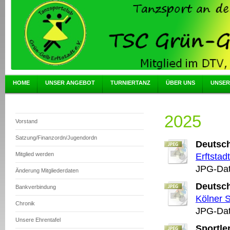
HOME
UNSER ANGEBOT
TURNIERTANZ
ÜBER UNS
UNSER
2025
Vorstand
Satzung/Finanzordn/Jugendordn
Deutsch
Mitglied werden
Erftstad
JPG-Dat
Änderung Mitgliederdaten
Deutsch
Bankverbindung
Kölner 
Chronik
JPG-Dat
Unsere Ehrentafel
Sportle