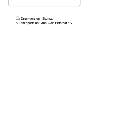
Druckversion
|
Sitemap
© Tanzsportclub Grün-Gelb Erftstadt e.V.