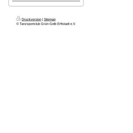
Druckversion
|
Sitemap
© Tanzsportclub Grün-Gelb Erftstadt e.V.