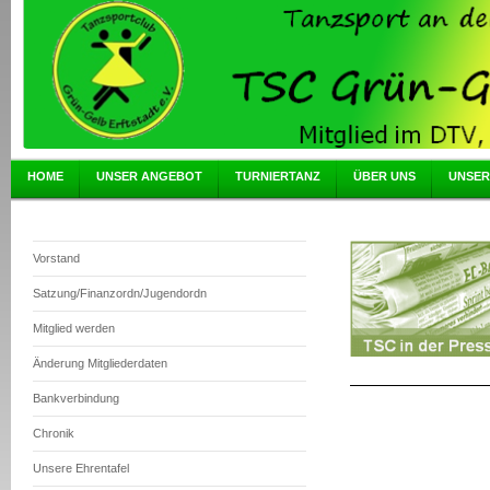
HOME
UNSER ANGEBOT
TURNIERTANZ
ÜBER UNS
UNSER
Vorstand
Satzung/Finanzordn/Jugendordn
Mitglied werden
Änderung Mitgliederdaten
Bankverbindung
Chronik
Unsere Ehrentafel